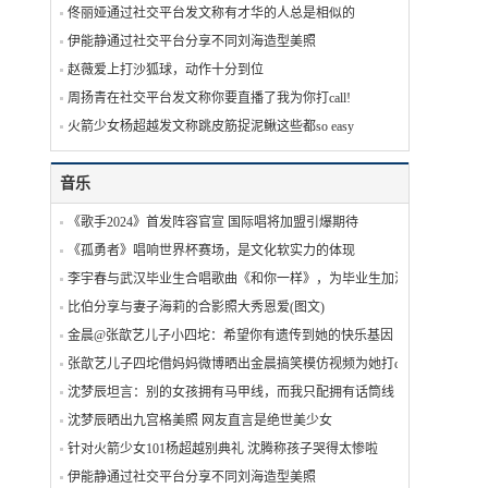
佟丽娅通过社交平台发文称有才华的人总是相似的
伊能静通过社交平台分享不同刘海造型美照
赵薇爱上打沙狐球，动作十分到位
周扬青在社交平台发文称你要直播了我为你打call!
火箭少女杨超越发文称跳皮筋捉泥鳅这些都so easy
音乐
《歌手2024》首发阵容官宣 国际唱将加盟引爆期待
《孤勇者》唱响世界杯赛场，是文化软实力的体现
李宇春与武汉毕业生合唱歌曲《和你一样》，为毕业生加油
比伯分享与妻子海莉的合影照大秀恩爱(图文)
金晨@张歆艺儿子小四坨：希望你有遗传到她的快乐基因
张歆艺儿子四坨借妈妈微博晒出金晨搞笑模仿视频为她打call
沈梦辰坦言：别的女孩拥有马甲线，而我只配拥有话筒线
沈梦辰晒出九宫格美照 网友直言是绝世美少女
针对火箭少女101杨超越别典礼 沈腾称孩子哭得太惨啦
伊能静通过社交平台分享不同刘海造型美照