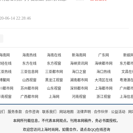
06-14 22:28:46
海南网
海南热线
海南在线
新海南网
广东网
新娱
财经在线
东方在线
东方视窗
海峡资讯网
海峡都市网
东方都
三亚热线
三亚信息网
三亚都市网
海口之窗
海口热线
文昌在
博鳌网
山西视窗
黑龙江视窗
湖南都市网
大湾区在线
粤港澳
川都市网
苏州都市网
山东视窗
深圳都市网
上海都市网
广州都
华南视窗
广西都市网
上海网
河南视窗
浙江视窗
上海信
我们
-
服务条款
-
合作咨询
-
联系我们
-
网站地图
-
法律声明
-
合作伙伴
-
公益活动
-
网
本网所刊载信息，不代表本网观点。刊用本网稿件，务必书面授权。
欢迎您访问上海时尚网，如需合作，
请点击QQ在线咨询