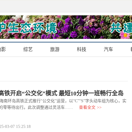
电影
综艺
旅游
科技
汽车
高铁开启“公交化”模式 最短10分钟一班畅行全岛
南环岛高铁正式推行“公交化”运营，以“C”“S”字头动车组为核心，实
”的零等待出行。此次调整通过灵活车……
查看全文
>>
03-07 15:25:18