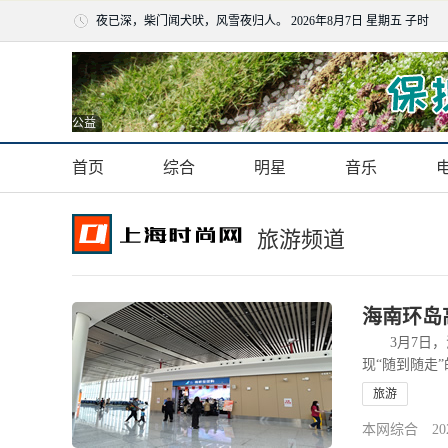
夜已深，柴门闻犬吠，风雪夜归人。
2026年8月7日 星期五 子时
公益
首页
综合
明星
音乐
旅游频道
海南环岛
3月7日，海
现“随到随走
旅游
本网综合 2025-