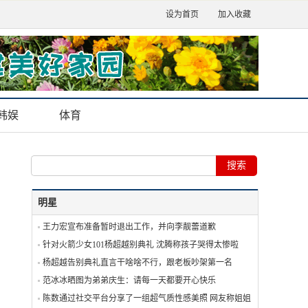
设为首页
加入收藏
韩娱
体育
明星
王力宏宣布准备暂时退出工作，并向李靓蕾道歉
针对火箭少女101杨超越别典礼 沈腾称孩子哭得太惨啦
杨超越告别典礼直言干啥啥不行，跟老板吵架第一名
范冰冰晒图为弟弟庆生：请每一天都要开心快乐
陈数通过社交平台分享了一组超气质性感美照 网友称姐姐好美