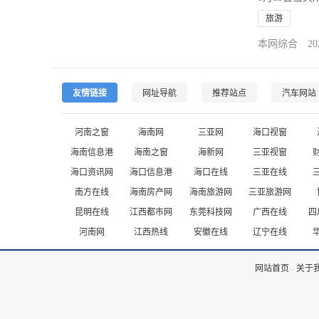
旅游
本网综合 2020-
友情链接
网址导航
推荐站点
汽车网站
河南之窗
海南网
三亚网
海口视窗
海南信息港
海南之窗
海新网
三亚视窗
海口资讯网
海口信息港
海口在线
三亚在线
南方在线
海南房产网
海南旅游网
三亚旅游网
昆明在线
江西都市网
东莞科技网
广西在线
四
河南网
江西热线
安徽在线
辽宁在线
网站首页
-
关于