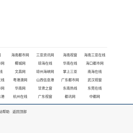
网
海南都市网
三亚资讯网
海南视窗
海南三亚在线
市网
椰城网
琼海在线
华南在线
海口都市网
线
文昌网
琼州海峡网
掌上三亚
南海在线
在线
粤港澳网
山西信息港
广东都市网
武汉视窗
市网
华南网
甘肃之窗
东南热线
东莞在线
息港
杭州在线
广东视窗
都讯网
中都网
站帮助
-
返回顶部