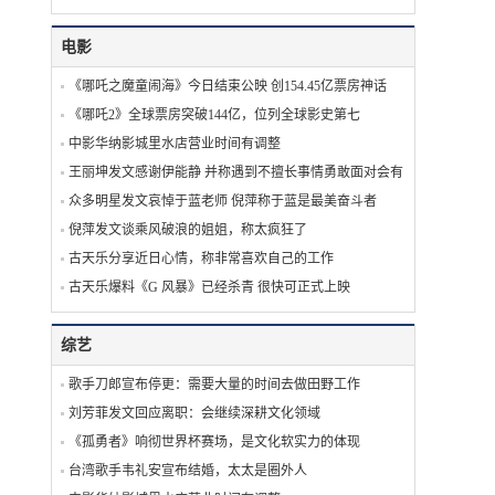
电影
《哪吒之魔童闹海》今日结束公映 创154.45亿票房神话
《哪吒2》全球票房突破144亿，位列全球影史第七
中影华纳影城里水店营业时间有调整
王丽坤发文感谢伊能静 并称遇到不擅长事情勇敢面对会有收获
众多明星发文哀悼于蓝老师 倪萍称于蓝是最美奋斗者
倪萍发文谈乘风破浪的姐姐，称太疯狂了
古天乐分享近日心情，称非常喜欢自己的工作
古天乐爆料《G 风暴》已经杀青 很快可正式上映
综艺
歌手刀郎宣布停更：需要大量的时间去做田野工作
刘芳菲发文回应离职：会继续深耕文化领域
《孤勇者》响彻世界杯赛场，是文化软实力的体现
台湾歌手韦礼安宣布结婚，太太是圈外人