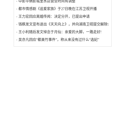
中影华纳影城里水店营业时间有调整
都市情感剧《追爱家族》于27日晚在江苏卫视开播
王力宏回应离婚传闻：决定分开，已提出申请
钱枫发文宣布退出《天天向上》，并向湖南卫视提交解除合作关系
王小利随后发文悼念于月仙：亲爱的大脚，一路走好!
吴亦凡回应“都美竹事件”，称从来没有过什么“选妃”