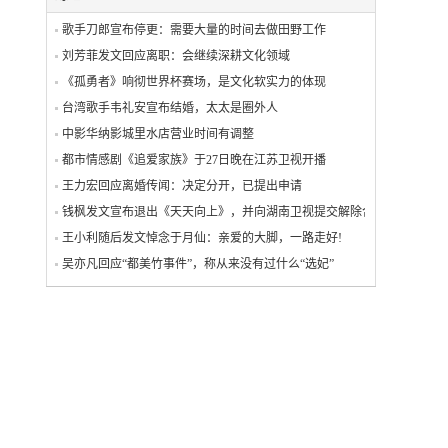
歌手刀郎宣布停更：需要大量的时间去做田野工作
刘芳菲发文回应离职：会继续深耕文化领域
《孤勇者》响彻世界杯赛场，是文化软实力的体现
台湾歌手韦礼安宣布结婚，太太是圈外人
中影华纳影城里水店营业时间有调整
都市情感剧《追爱家族》于27日晚在江苏卫视开播
王力宏回应离婚传闻：决定分开，已提出申请
钱枫发文宣布退出《天天向上》，并向湖南卫视提交解除合作关系
王小利随后发文悼念于月仙：亲爱的大脚，一路走好!
吴亦凡回应“都美竹事件”，称从来没有过什么“选妃”