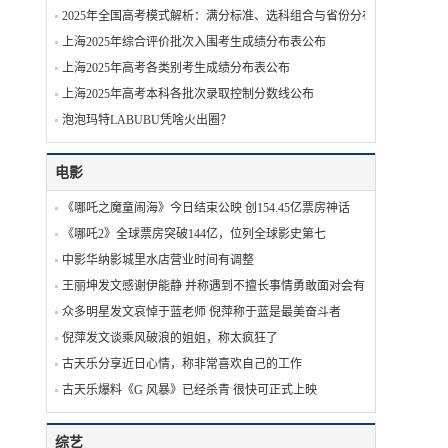
2025年全国高考模式解析：满分标准、选科组合与省份分布
上海2025年综合评价批次入围考生成绩分布表公布
上海2025年高考各类别考生成绩分布表公布
上海2025年高考本科各批次录取控制分数线公布
泡泡玛特LABUBU凭啥火出圈？
电影
《哪吒之魔童闹海》今日结束公映 创154.45亿票房神话
《哪吒2》全球票房突破144亿，位列全球影史第七
中影华纳影城里水店营业时间有调整
王丽坤发文感谢伊能静 并称遇到不擅长事情勇敢面对会有收获
众多明星发文哀悼于蓝老师 倪萍称于蓝是最美奋斗者
倪萍发文谈乘风破浪的姐姐，称太疯狂了
古天乐分享近日心情，称非常喜欢自己的工作
古天乐爆料《G 风暴》已经杀青 很快可正式上映
综艺