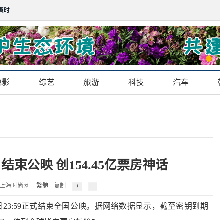
 寅时
电影
综艺
旅游
科技
汽车
束公映 创154.45亿票房神话
8 来源：上海时尚网
繁體
复制
3:59正式结束全国公映。据网络数据显示，截至密钥到期