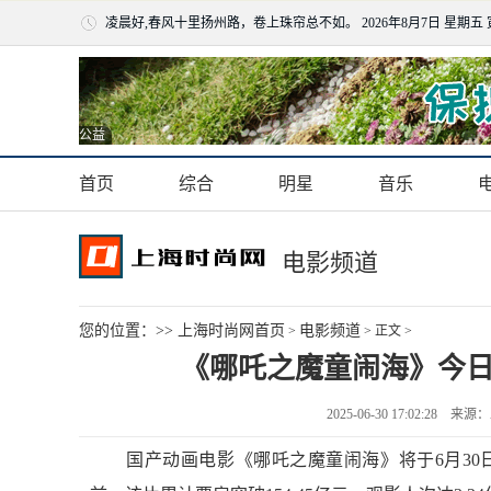
凌晨好,春风十里扬州路，卷上珠帘总不如。
2026年8月7日 星期五
公益
首页
综合
明星
音乐
电影频道
您的位置：>>
上海时尚网首页
电影频道
>
> 正文 >
《哪吒之魔童闹海》今日结
2025-06-30 17:02:2
国产动画电影《哪吒之魔童闹海》将于6月30日2