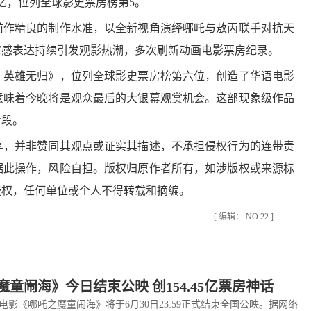
24亿，位列全球影史票房榜第5。
作精良的制作水准，以全新视角演绎哪吒与敖丙联手对抗天
情感表达持续引发观影热潮，多次刷新动画电影票房纪录。
英雄无归》，位列全球影史票房榜第六位，创造了华语电影
意味着今晚将是观众最后的大银幕观赏机会。这部现象级作品
阶段。
，并非赞同其观点或证实其描述，不承担侵权行为的连带责
据此操作，风险自担。版权归原作者所有，如涉版权或来源标
授权，任何单位或个人不得转载和摘编。
[ 编辑： NO 22 ]
童闹海》今日结束公映 创154.45亿票房神话
《哪吒之魔童闹海》将于6月30日23:59正式结束全国公映。据网络