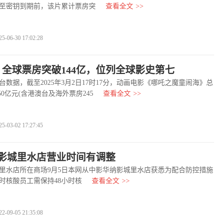
至密钥到期前，该片累计票房突
查看全文
>>
6-30 17:02:28
》全球票房突破144亿，位列全球影史第七
据，截至2025年3月2日17时17分，动画电影《哪吒之魔童闹海》总
.50亿元(含港澳台及海外票房245
查看全文
>>
3-02 17:27:45
影城里水店营业时间有调整
里水店所在商场9月5日本网从中影华纳影城里水店获悉为配合防控措施
小时核酸员工需保持48小时核
查看全文
>>
9-05 21:35:08